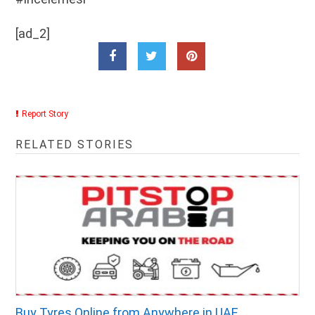
[ad_2]
Report Story
RELATED STORIES
Buy Tyres Online from Anywhere in UAE